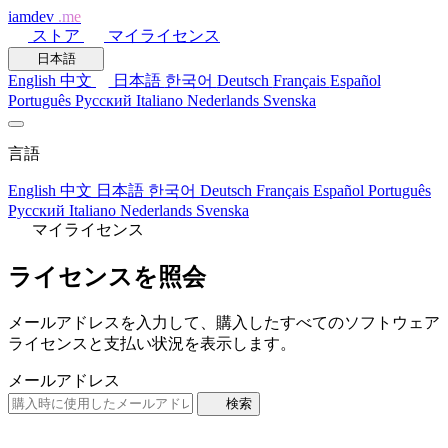
iamdev
.me
ストア
マイライセンス
日本語
English
中文
日本語
한국어
Deutsch
Français
Español
Português
Русский
Italiano
Nederlands
Svenska
言語
English
中文
日本語
한국어
Deutsch
Français
Español
Português
Русский
Italiano
Nederlands
Svenska
マイライセンス
ライセンスを照会
メールアドレスを入力して、購入したすべてのソフトウェア
ライセンスと支払い状況を表示します。
メールアドレス
検索