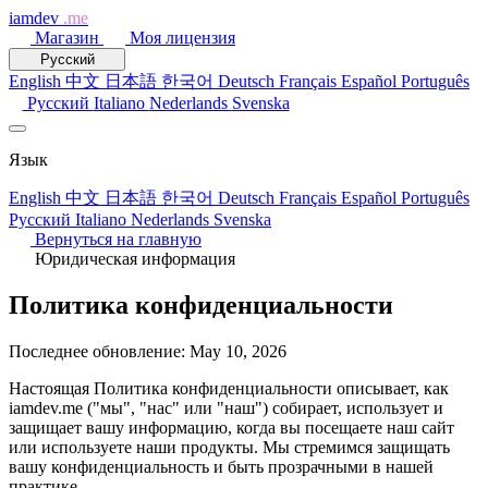
iamdev
.me
Магазин
Моя лицензия
Русский
English
中文
日本語
한국어
Deutsch
Français
Español
Português
Русский
Italiano
Nederlands
Svenska
Язык
English
中文
日本語
한국어
Deutsch
Français
Español
Português
Русский
Italiano
Nederlands
Svenska
Вернуться на главную
Юридическая информация
Политика конфиденциальности
Последнее обновление: May 10, 2026
Настоящая Политика конфиденциальности описывает, как
iamdev.me ("мы", "нас" или "наш") собирает, использует и
защищает вашу информацию, когда вы посещаете наш сайт
или используете наши продукты. Мы стремимся защищать
вашу конфиденциальность и быть прозрачными в нашей
практике.