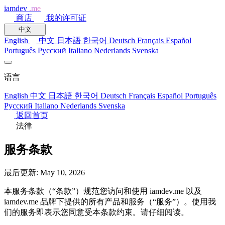
iamdev
.me
商店
我的许可证
中文
English
中文
日本語
한국어
Deutsch
Français
Español
Português
Русский
Italiano
Nederlands
Svenska
语言
English
中文
日本語
한국어
Deutsch
Français
Español
Português
Русский
Italiano
Nederlands
Svenska
返回首页
法律
服务条款
最后更新: May 10, 2026
本服务条款（“条款”）规范您访问和使用 iamdev.me 以及
iamdev.me 品牌下提供的所有产品和服务（“服务”）。使用我
们的服务即表示您同意受本条款约束。请仔细阅读。